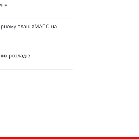
ії»
дарному плані ХМАПО на
них розладів