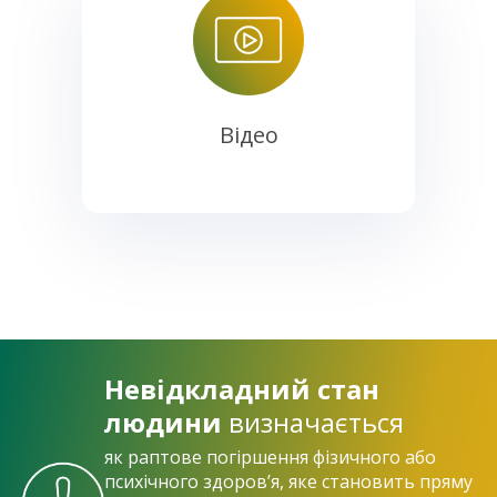
Відео
Невідкладний стан
людини
визначається
як раптове погіршення фізичного або
психічного здоров’я,
яке становить пряму