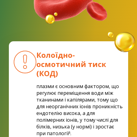
Колоїдно-
осмотичний тиск
(КОД)
плазми є основним фактором, що
регулює переміщення води між
тканинами і капілярами, тому що
для неорганічних іонів проникність
ендотелію висока, а для
полімерних іонів, у тому числі для
білків, низька (у нормі) і зростає
при патології
.
8