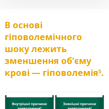
В основі
гіповолемічного
шоку лежить
зменшення обʼєму
крові — гіповолемія
.
5