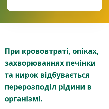
При крововтраті, опіках,
захворюваннях печінки
та нирок відбувається
перерозподіл рідини в
організмі.