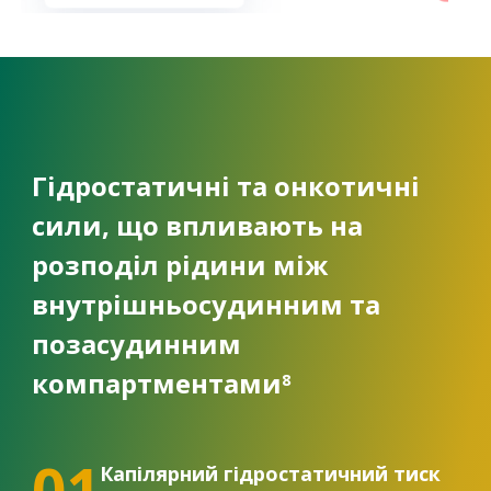
Гідростатичні та онкотичні
сили, що впливають на
розподіл рідини між
внутрішньосудинним та
позасудинним
компартментами
8
01
Капілярний гідростатичний тиск