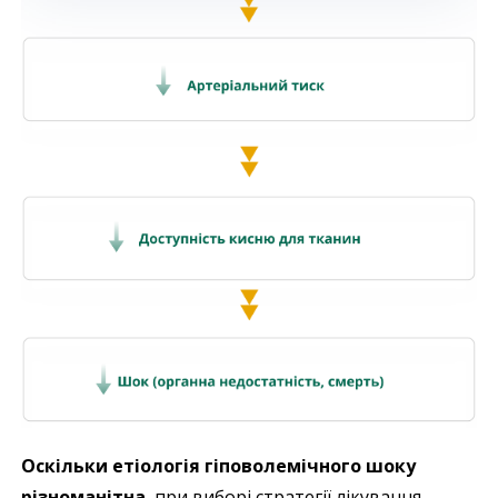
Оскільки етіологія гіповолемічного шоку
різноманітна
, при виборі стратегії лікування