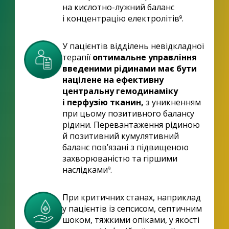
на кислотно-лужний баланс
і концентрацію електролітів
.
9
У пацієнтів відділень невідкладної
терапії
оптимальне управління
введеними рідинами має бути
націлене на ефективну
центральну гемодинаміку
і перфузію тканин,
з уникненням
при цьому позитивного балансу
рідини. Перевантаження рідиною
й позитивний кумулятивний
баланс пов’язані з підвищеною
захворюваністю та гіршими
наслідками
.
9
При критичних станах, наприклад
у пацієнтів із сепсисом, септичним
шоком, тяжкими опіками, у якості