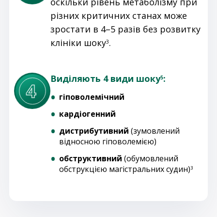
оскільки рівень метаболізму при
різних критичних станах може
зростати в 4–5 разів без розвитку
клініки шоку
.
3
Виділяють 4 види шоку
:
5
гіповолемічний
кардіогенний
дистрибутивний
(зумовлений
відносною гіповолемією)
обструктивний
(обумовлений
обструкцією магістральних судин)
3