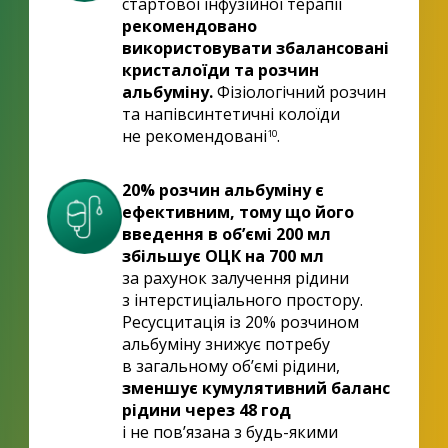
стартової інфузійної терапії
рекомендовано
використовувати збалансовані
кристалоїди та розчин
альбуміну.
Фізіологічний розчин
та напівсинтетичні колоїди
не рекомендовані
.
10
20% розчин альбуміну є
ефективним, тому що його
введення в об’ємі 200 мл
збільшує ОЦК на 700 мл
за рахунок залучення рідини
з інтерстиціального простору.
Ресусцитація із 20% розчином
альбуміну знижує потребу
в загальному об’ємі рідини,
зменшує кумулятивний баланс
рідини через 48 год
і не пов’язана з будь-якими