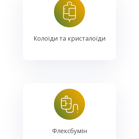
Колоїди та кристалоїди
Флексбумін