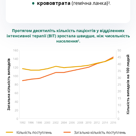
крововтрата
(гемічна ланка)
.
3